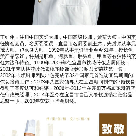
王红伟，注册中国烹饪大师，中国高级技师，楚菜大师，中国烹
饪协会会员、名厨委委员，宜昌市名厨委副主席，先后师从李元
茂大师、卢永良大师，1992年从事烹饪行业至今31年，擅长鱼
类产品烹饪，特别是肥鱼、河豚鱼、胖头鱼、甲鱼等有独特的烹
饪方法和特色。1999年-2006年任宜昌市桃花岭饭店厨师长；
2001年带队桃花岭代表桃花岭饭店参加昭君宴荣获第一名；
2002年带领厨师团队出色完成了32个国家元首造访宜昌期间的
饮食接待工作；2003年为国家领导人在宜昌期间制作的7顿饮食
得到了高度认可和好评；2006年-2012年在襄阳万福堂花园酒店
任行政总经理；2014年至今在宜昌市自己人餐饮连锁出任出品
总监一职；2019年荣获中华金厨奖。