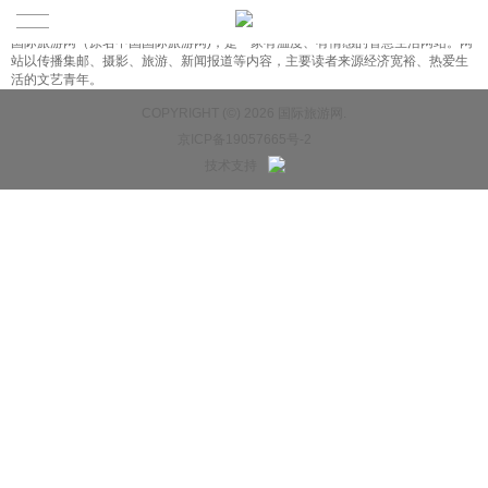
关于我们
abut us
国际旅游网（原名中国国际旅游网)，是一家有温度、有情感的智慧生活网站。网
站以传播集邮、摄影、旅游、新闻报道等内容，主要读者来源经济宽裕、热爱生
活的文艺青年。
COPYRIGHT (©) 2026 国际旅游网.
京ICP备19057665号-2
技术支持