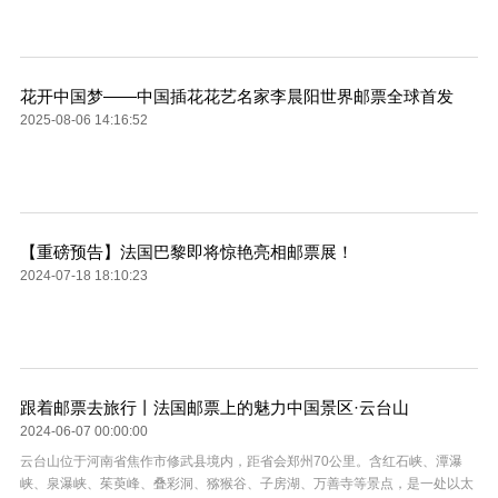
花开中国梦——中国插花花艺名家李晨阳世界邮票全球首发
2025-08-06 14:16:52
【重磅预告】法国巴黎即将惊艳亮相邮票展！
2024-07-18 18:10:23
跟着邮票去旅行丨法国邮票上的魅力中国景区·云台山
2024-06-07 00:00:00
云台山位于河南省焦作市修武县境内，距省会郑州70公里。含红石峡、潭瀑
峡、泉瀑峡、茱萸峰、叠彩洞、猕猴谷、子房湖、万善寺等景点，是一处以太