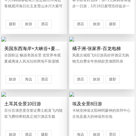
牛人0购物春暖花开昆进丽出洱海边
春季踏青好选择，加71元换购香港徒
客栈观洱海日出玉龙雪山冰川大索可
步一日游，3月19日麦理浩径徒步一
升级拉市
日游
摄影
旅游
酒店
酒店
旅游
摄影
美国东西海岸+大峡谷+夏威夷14-16日游
橘子洲-张家界-百龙电梯
全国联运 畅游美国全景 览世界奇观
凤凰古城双飞6日游高好评酒店无购
夏威夷迷人风光玩转两地不留遗憾
物无自费全年热销款赏湘西民俗
旅游
海边
酒店
酒店
旅游
摄影
景区
摄影
景区
土耳其全景10日游
埃及全景8日游
百分百满意度含签证费土航直飞内陆
卡纳克神庙太阳神阿蒙神的崇拜中心
双飞费特希耶真正洞穴酒店车载
古埃及最大的神庙所在地
旅游
酒店
摄影
海边
旅游
景区