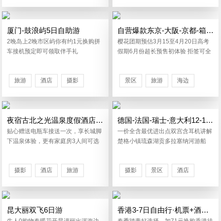
旅游
旅游
厦门-鼓浪屿5日自助游
自营爆款东京-大阪-京都-箱根6日精华游
2晚岛上2晚市区屿你有约1元换购拼
樱花团期预估3月15至4月20日高考
车接机预定即可领取伴手礼
假期6月份超长预售初体验 拒签可全
退
旅游
酒店
摄影
景区
旅游
海边
夜宿古北之光温泉度假酒店-自驾2日游
德国-法国-瑞士-意大利12-14日游
贴心赠送电瓶车接送一次，享长城脚
一价全含最优进出点双宫含耳机讲解
下温泉体验，更有家庭房3人间可选
楚格小镇琉森湖贡多拉塞纳河游船
摄影
酒店
旅游
摄影
景区
酒店
海边
景区
海边
旅游
昆大丽双飞6日游
香港3-7日自由行·机票+酒店自助游