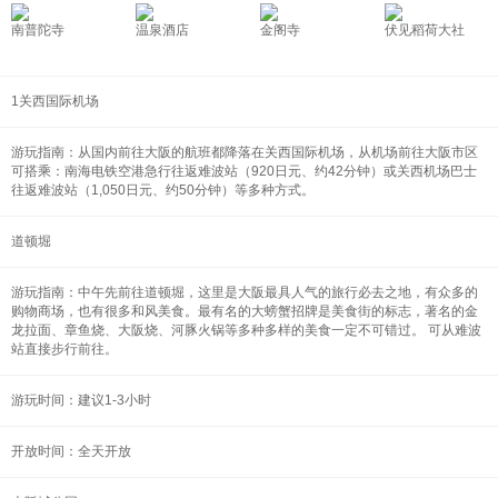
南普陀寺
温泉酒店
金阁寺
伏见稻荷大社
1关西国际机场
游玩指南：从国内前往大阪的航班都降落在关西国际机场，从机场前往大阪市区
可搭乘：南海电铁空港急行往返难波站（920日元、约42分钟）或关西机场巴士
往返难波站（1,050日元、约50分钟）等多种方式。
道顿堀
游玩指南：中午先前往道顿堀，这里是大阪最具人气的旅行必去之地，有众多的
购物商场，也有很多和风美食。最有名的大螃蟹招牌是美食街的标志，著名的金
龙拉面、章鱼烧、大阪烧、河豚火锅等多种多样的美食一定不可错过。 可从难波
站直接步行前往。
游玩时间：建议1-3小时
开放时间：全天开放