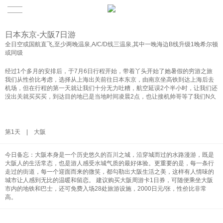
日本东京-大阪7日游
全日空或国航直飞,至少两晚温泉,A/C/D线三温泉,其中一晚海边B线升级1晚希尔顿
或同级
经过1个多月的安排后，于7月6日行程开始，带着丫头开始了她暑假的穷游之旅
我们从性价比考虑，选择从上海出关前往日本东京，由南京坐高铁到达上海后去
机场，但在行程的第一天就让我们十分无力吐糟，航空延误2个半小时，让我们还
没出关就买买买，到达目的地已是当地时间凌晨2点，也让接机帅哥等了我们N久
第1天 | 大阪
今日备忘：大阪本身是一个历史悠久的百川之城，沿穿城而过的水路漫游，既是
大阪人的生活常态，也是游人感受水城气质的最好体验。更重要的是，每一条行
走过的街道，每一个迎面而来的微笑，都勾勒出大阪生活之美，这样有人情味的
城市让人感到无比的温暖和留恋。 建议购买大阪周游卡1日券，可随便乘坐大阪
市内的地铁和巴士，还可免费入场28处旅游设施，2000日元/张，性价比非常
高。