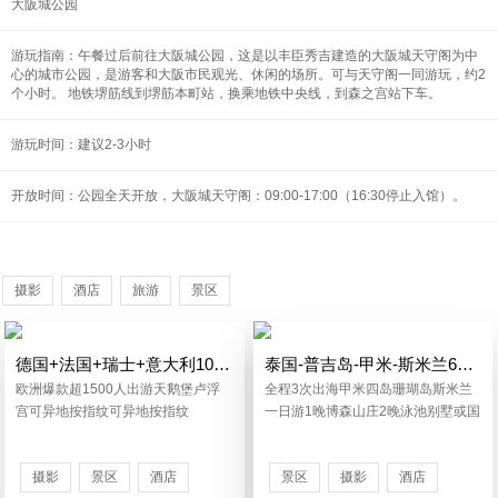
大阪城公园
游玩指南：午餐过后前往大阪城公园，这是以丰臣秀吉建造的大阪城天守阁为中
心的城市公园，是游客和大阪市民观光、休闲的场所。可与天守阁一同游玩，约2
个小时。 地铁堺筋线到堺筋本町站，换乘地铁中央线，到森之宫站下车。
游玩时间：建议2-3小时
开放时间：公园全天开放，大阪城天守阁：09:00-17:00（16:30停止入馆）。
摄影
酒店
旅游
景区
德国+法国+瑞士+意大利10-13日游
泰国-普吉岛-甲米-斯米兰6或7日游
欧洲爆款超1500人出游天鹅堡卢浮
全程3次出海甲米四岛珊瑚岛斯米兰
宫可异地按指纹可异地按指纹
一日游1晚博森山庄2晚泳池别墅或国
五
摄影
景区
酒店
景区
摄影
酒店