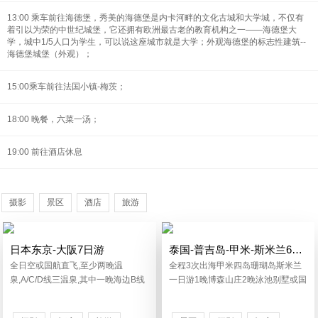
13:00 乘车前往海德堡，秀美的海德堡是内卡河畔的文化古城和大学城，不仅有
着引以为荣的中世纪城堡，它还拥有欧洲最古老的教育机构之一——海德堡大
学，城中1/5人口为学生，可以说这座城市就是大学；外观海德堡的标志性建筑--
海德堡城堡（外观）；
15:00乘车前往法国小镇-梅茨；
18:00 晚餐，六菜一汤；
19:00 前往酒店休息
摄影
景区
酒店
旅游
日本东京-大阪7日游
泰国-普吉岛-甲米-斯米兰6或7日游
全日空或国航直飞,至少两晚温
全程3次出海甲米四岛珊瑚岛斯米兰
泉,A/C/D线三温泉,其中一晚海边B线
一日游1晚博森山庄2晚泳池别墅或国
升级1晚希尔顿或同级
五