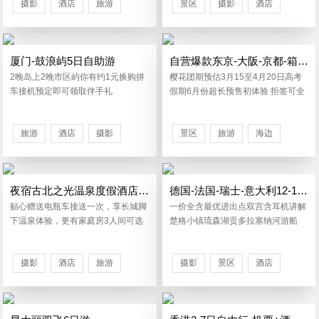
摄影
酒店
旅游
景区
摄影
酒店
景区
旅游
厦门-鼓浪屿5日自助游
自营爆款东京-大阪-京都-箱根6日精华游
2晚岛上2晚市区屿你有约1元换购拼
樱花团期预估3月15至4月20日高考
车接机预定即可领取伴手礼
假期6月份超长预售初体验 拒签可全
退
旅游
酒店
摄影
景区
旅游
海边
夜宿古北之光温泉度假酒店-自驾2日游
德国-法国-瑞士-意大利12-14日游
贴心赠送电瓶车接送一次，享长城脚
一价全含最优进出点双宫含耳机讲解
下温泉体验，更有家庭房3人间可选
楚格小镇琉森湖贡多拉塞纳河游船
摄影
酒店
旅游
摄影
景区
酒店
海边
景区
海边
旅游