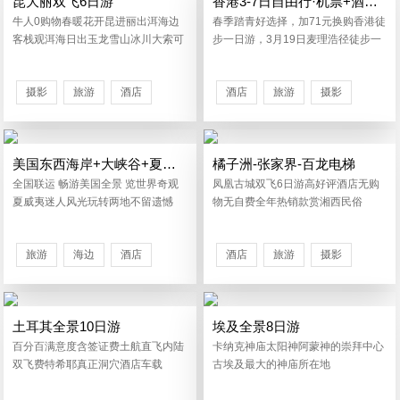
昆大丽双飞6日游
香港3-7日自由行·机票+酒店自助游
牛人0购物春暖花开昆进丽出洱海边
春季踏青好选择，加71元换购香港徒
客栈观洱海日出玉龙雪山冰川大索可
步一日游，3月19日麦理浩径徒步一
升级拉市
日游
摄影
旅游
酒店
酒店
旅游
摄影
美国东西海岸+大峡谷+夏威夷14-16日游
橘子洲-张家界-百龙电梯
全国联运 畅游美国全景 览世界奇观
凤凰古城双飞6日游高好评酒店无购
夏威夷迷人风光玩转两地不留遗憾
物无自费全年热销款赏湘西民俗
旅游
海边
酒店
酒店
旅游
摄影
景区
摄影
景区
土耳其全景10日游
埃及全景8日游
百分百满意度含签证费土航直飞内陆
卡纳克神庙太阳神阿蒙神的崇拜中心
双飞费特希耶真正洞穴酒店车载
古埃及最大的神庙所在地