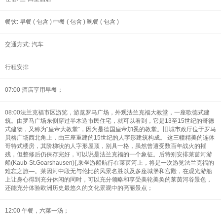
餐饮: 早餐 ( 包含 ) 中餐 ( 包含 ) 晚餐 ( 包含 )
交通方式: 汽车
行程安排
07:00 酒店享用早餐；
08:00法兰克福市区游览，游览罗马广场，外观法兰克福大教堂，一座歌德式建
筑。由罗马广场东侧穿过半木造市民住宅，就可以看到，它是13至15世纪的哥德
式建物，又称为“皇帝大教堂”，因为是德国皇帝加冕的教堂。旧城市政厅位于罗马
贝格广场西北角上，由三座重建的15世纪的人字形建筑构成。 这三幢精美的连体
哥特式楼房，其阶梯状的人字形屋顶，别具一格，虽然曾遭受数百年战火的摧
残，但整修后仍保存完好，可以说是法兰克福的一个象征。后特别安排莱茵河游
船(Kaub-St.Goarshausen){,乘坐游船航行在莱茵河上，将是一次游览法兰克福的
难忘之旅—。莱因河中段无与伦比的风景名胜以及多座城堡和宫殿，在观光游船
上让身心得到充分休闲的同时，可以充分领略和享受美轮美奂的莱茵河谷景色，
还能充分体验欧洲历史最悠久的文化景观中的亮丽景点；
12:00 午餐，六菜一汤；