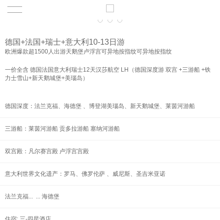
德国+法国+瑞士+意大利10-13日游
欧洲爆款超1500人出游天鹅堡卢浮宫可异地按指纹可异地按指纹
一价全含 德国法国意大利瑞士12天汉莎航空 LH（德国深度游 双宫 +三游船 +铁
力士雪山+新天鹅城堡+美瑙岛）
德国深度：法兰克福、海德堡 、博登湖美瑙岛、新天鹅城堡、莱茵河游船
三游船：莱茵河游船 贡多拉游船 塞纳河游船
双宫殿：凡尔赛宫殿 卢浮宫宫殿
意大利世界文化遗产：罗马、佛罗伦萨 、威尼斯、圣吉米亚诺
法兰克福... ... 海德堡
住宿: 三-四星酒店