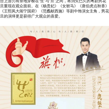
台上游刃有余地穿梭在“生”与“旦”之间，将消失已久的粤剧男花
旦重现在观众面前。在《杨贵妃》《女驸马》《唐伯虎点秋香》
《王熙凤大闹宁国府》《范蠡献西施》等剧中饰演女主角，男花
旦的演绎更是获得广大观众的喜爱。